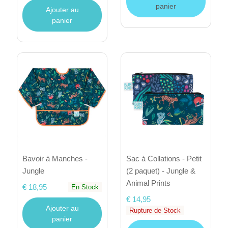
panier
Ajouter au
panier
Bavoir à Manches -
Sac à Collations - Petit
Jungle
(2 paquet) - Jungle &
Animal Prints
€ 18,95
En Stock
€ 14,95
Ajouter au
Rupture de Stock
panier