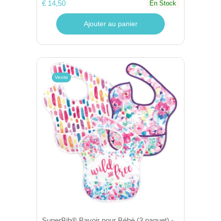
€ 14,50
En Stock
Ajouter au panier
Vente
SuperBib® Bavoir pour Bébé (3 paquet) -