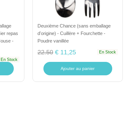
llage
Deuxième Chance (sans emballage
ier repas
d'origine) - Cuillère + Fourchette -
Mouse -
Poudre vanillée
22.50
€ 11,25
En Stock
En Stock
Ajouter au panier