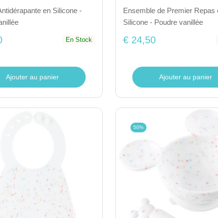
Antidérapante en Silicone -
Ensemble de Premier Repas 
nillée
Silicone - Poudre vanillée
0
€ 24,50
En Stock
Ajouter au panier
Ajouter au panier
50%