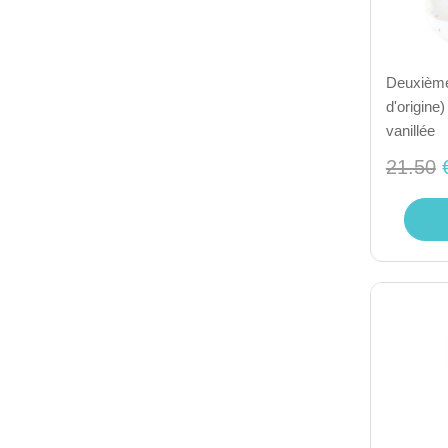
Deuxième
d'origine
vanillée
21.50