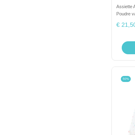
Assiette 
Poudre va
€ 21,5
50%