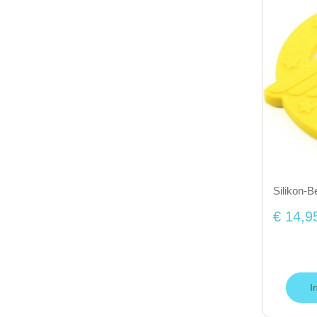
Silikon-
€ 14,9
I