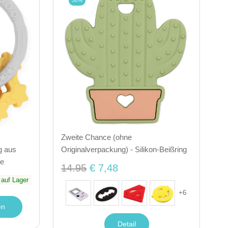
50%
Zweite Chance (ohne
g aus
Originalverpackung) - Silikon-Beißring
ge
14.95
€ 7,48
auf Lager
+
6
en
Detail