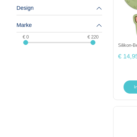
Design
Marke
€ 0
€ 220
Silikon-B
€ 14,9
I