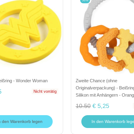
50%
Beißring - Wonder Woman
Zweite Chance (ohne
Originalverpackung) - Beißrin
5
Nicht vorrätig
Silikon mit Anhängern - Oran
10.50
€ 5,25
n den Warenkorb legen
In den Warenkorb leg