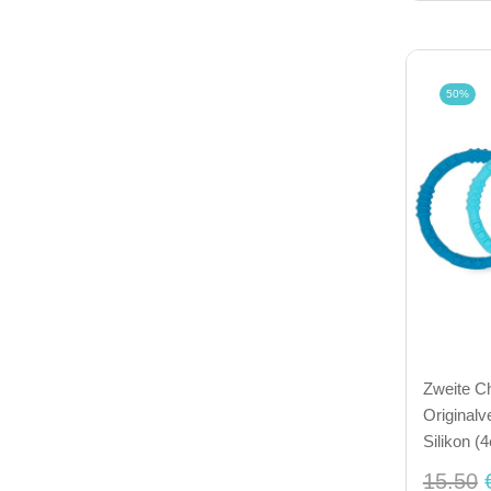
50%
Zweite C
Originalv
Silikon (
15.50