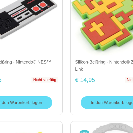
Beißring - Nintendo® NES™
Silikon-Beißring - Nintendo®
r
Link
5
€ 14,95
Nicht vorrätig
Nic
n den Warenkorb legen
In den Warenkorb leg