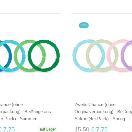
50%
hance (ohne
Zweite Chance (ohne
erpackung) - Beißringe aus
Originalverpackung) - Beißrin
4er Pack) - Summer
Silikon (4er Pack) - Spring
€ 7,75
15.50
€ 7,75
auf Lager