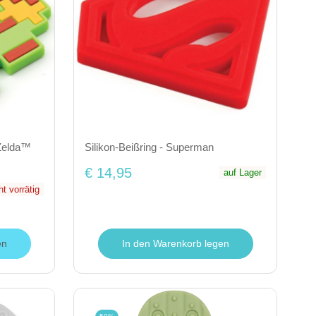
 Zelda™
Silikon-Beißring - Superman
€ 14,95
auf Lager
ht vorrätig
en
In den Warenkorb legen