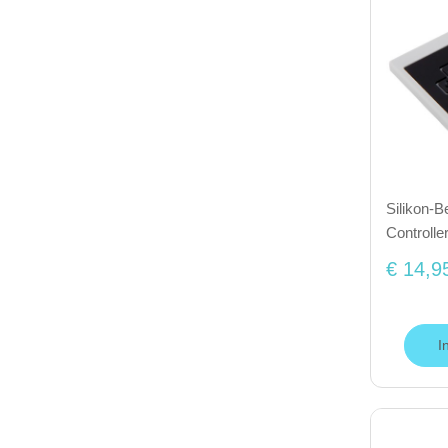
Silikon-
Controlle
€ 14,9
I