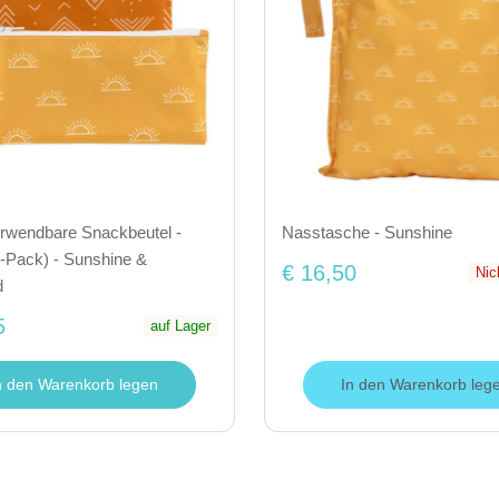
rwendbare Snackbeutel -
Nasstasche - Sunshine
r-Pack) - Sunshine &
€ 16,50
Nic
d
5
auf Lager
n den Warenkorb legen
In den Warenkorb leg