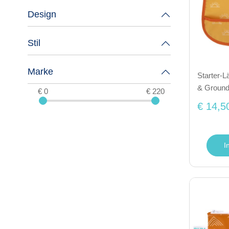
Design
Stil
Marke
Starter-L
& Groun
€ 0
€ 220
€ 14,5
I