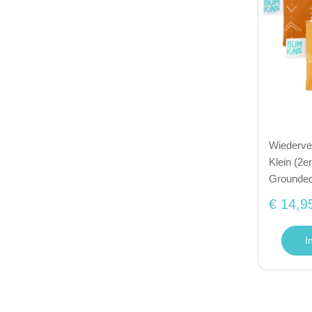
Wiederve
Klein (2e
Grounde
€ 14,9
I