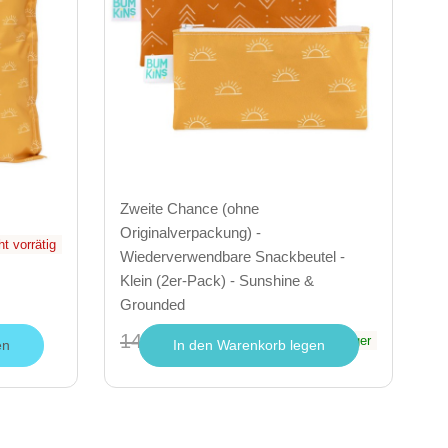
Zweite Chance (ohne
Originalverpackung) -
ht vorrätig
Wiederverwendbare Snackbeutel -
Klein (2er-Pack) - Sunshine &
Grounded
14.95
€ 7,48
auf Lager
en
In den Warenkorb legen