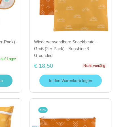
r-Pack) -
Wiederverwendbare Snackbeutel -
Groß (2er-Pack) - Sunshine &
Grounded
auf Lager
€ 18,50
Nicht vorrätig
en
In den Warenkorb legen
50%