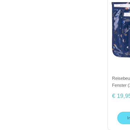
Reisebeut
Fenster (
€ 19,9
I