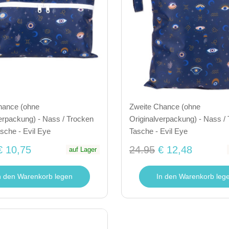
hance (ohne
Zweite Chance (ohne
erpackung) - Nass / Trocken
Originalverpackung) - Nass /
sche - Evil Eye
Tasche - Evil Eye
€ 10,75
24.95
€ 12,48
auf Lager
n den Warenkorb legen
In den Warenkorb leg