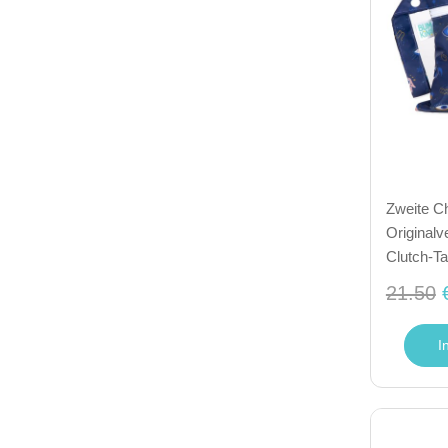
Zweite C
Originalv
Clutch-Ta
21.50
I