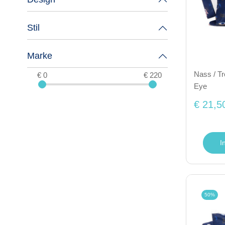
Stil
Marke
Nass / Tr
€ 0
€ 220
Eye
€ 21,5
I
50%