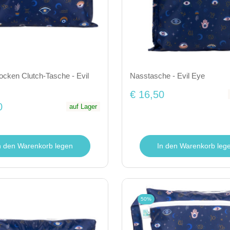
ocken Clutch-Tasche - Evil
Nasstasche - Evil Eye
€ 16,50
0
auf Lager
n den Warenkorb legen
In den Warenkorb leg
50%