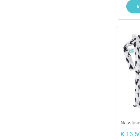
I
Nasstasc
€ 16,5