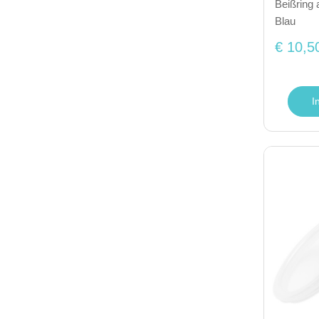
Beißring 
Blau
€ 10,5
I