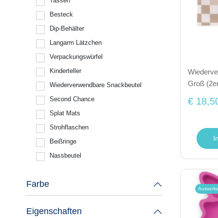
Tassen
Besteck
Dip-Behälter
Langarm Lätzchen
Verpackungswürfel
Kinderteller
Wiederve
Groß (2e
Wiederverwendbare Snackbeutel
Second Chance
€ 18,5
Splat Mats
Strohflaschen
I
Beißringe
Nassbeutel
Farbe
Ausverk
Eigenschaften