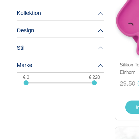
Kollektion
Design
Stil
Marke
Silikon-T
Einhorn
€ 0
€ 220
29.50
I