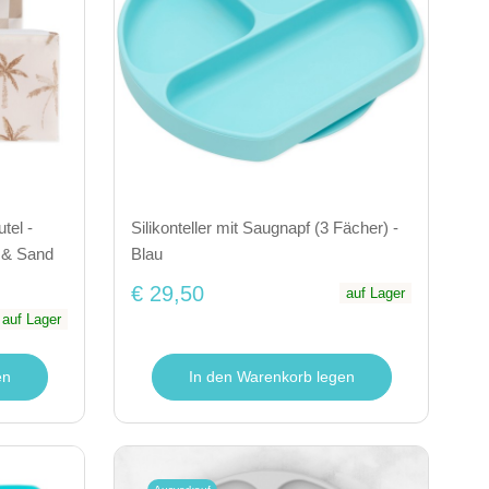
tel -
Silikonteller mit Saugnapf (3 Fächer) -
e & Sand
Blau
€ 29,50
auf Lager
auf Lager
en
In den Warenkorb legen