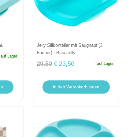
au
Jelly Silikonteller mit Saugnapf (3
Fächer) - Blau Jelly
auf Lager
29.50
€ 23,50
auf Lager
en
In den Warenkorb legen