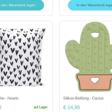
n den Warenkorb legen
In den Warenkorb leg
he - Hearts
Silikon-Beißring - Cactus
0
€ 14,95
auf Lager