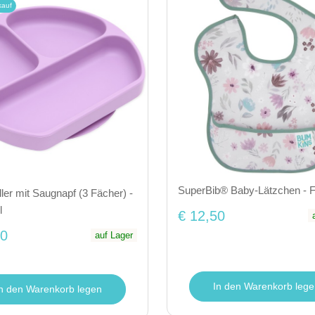
kauf
SuperBib® Baby-Lätzchen - F
eller mit Saugnapf (3 Fächer) -
l
€ 12,50
50
auf Lager
In den Warenkorb lege
In den Warenkorb legen