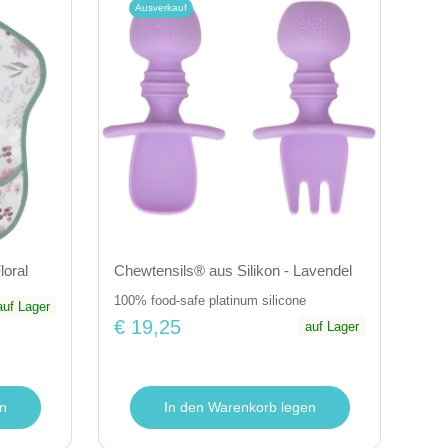
Ausverkauf
loral
Chewtensils® aus Silikon - Lavendel
100% food-safe platinum silicone
auf Lager
€ 19,25
auf Lager
n
In den Warenkorb legen