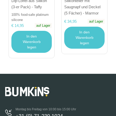
Dip-Löffel aus Silikon
Silikonteller mit
(3-er Pack) - Taffy
Saugnapf und Deckel
(5 Fächer) - Marmor
100% food-safe platinum
silicone
€ 34,95
auf Lager
€ 14,95
auf Lager
In den
In den
Warenkorb
Warenkorb
legen
legen
Montag bis Freitag von 10:00 bis 15:00 Uhr
+31 (0) 71-230 1024