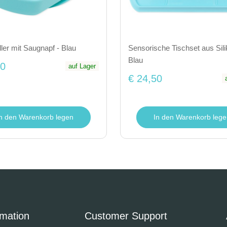
eller mit Saugnapf - Blau
Sensorische Tischset aus Sili
Blau
50
auf Lager
€ 24,50
In den Warenkorb legen
In den Warenkorb lege
rmation
Customer Support