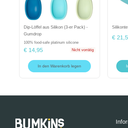
Dip-Löffel aus Silikon (3-er Pack) -
Silikont
Gumdrop
€ 21,
100% food-safe platinum silicone
€ 14,95
Nicht vorrätig
In den Warenkorb legen
Info