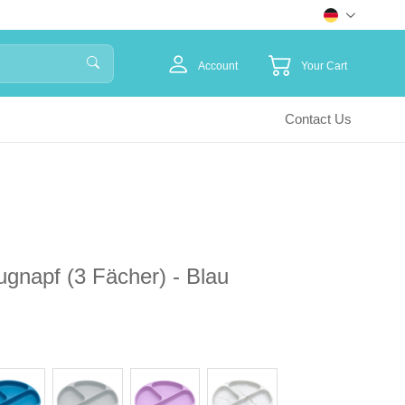
Account
Your Cart
Contact Us
augnapf (3 Fächer) - Blau