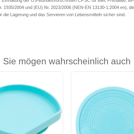
s zur Einhaltung der US-Bundesvorschriften CPSC für Blei, Phthalate,
. 1935/2004 und (EU) Nr. 2023/2006 (NEN-EN 13130-1:2004 en), die 
ür die Lagerung und das Servieren von Lebensmitteln sicher sind.
Sie mögen wahrscheinlich auch