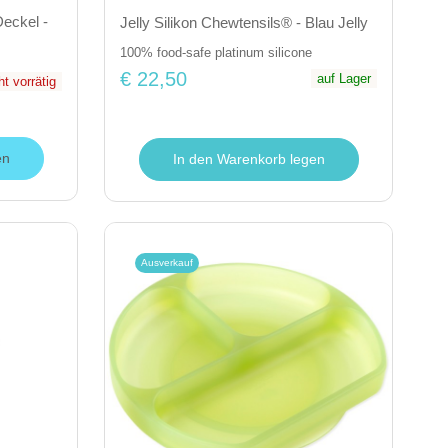
Deckel -
Jelly Silikon Chewtensils® - Blau Jelly
100% food-safe platinum silicone
€ 22,50
auf Lager
ht vorrätig
en
In den Warenkorb legen
Ausverkauf