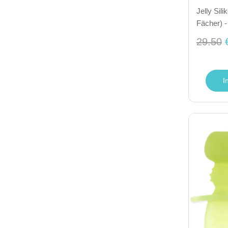
Jelly Sili
Fächer) -
29.50
I