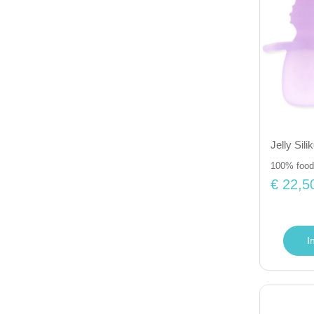
Jelly Sili
100% food-
€ 22,5
I