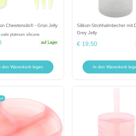
Silikon-Strohhalmbecher mit 
ikon Chewtensils® - Grün Jelly
Grey Jelly
safe platinum silicone
0
auf Lager
€ 19,50
In den Warenkorb leg
n den Warenkorb legen
auf