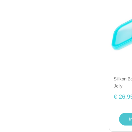
Silikon B
Jelly
€ 26,9
I