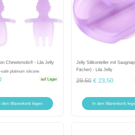
kon Chewtensils® - Lila Jelly
Jelly Silikonteller mit Saugnap
Fächer) - Lila Jelly
safe platinum silicone
0
auf Lager
29.50
€ 23,50
n den Warenkorb legen
In den Warenkorb leg