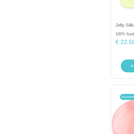
Jelly Sil
100% food-
€ 22,5
I
Ausverk