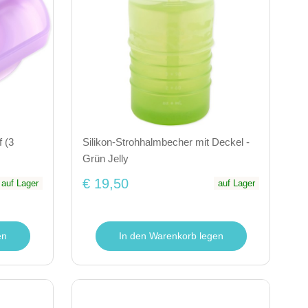
f (3
Silikon-Strohhalmbecher mit Deckel -
Grün Jelly
€ 19,50
auf Lager
auf Lager
en
In den Warenkorb legen