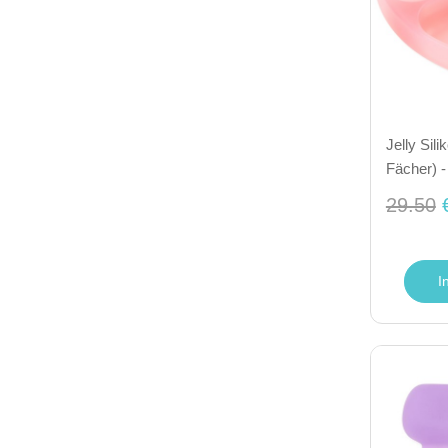
Jelly Sili
Fächer) -
29.50
I