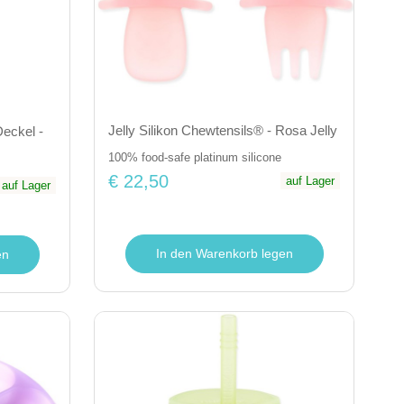
Jelly Silikon Chewtensils® - Rosa Jelly
Deckel -
100% food-safe platinum silicone
€ 22,50
auf Lager
auf Lager
In den Warenkorb legen
en