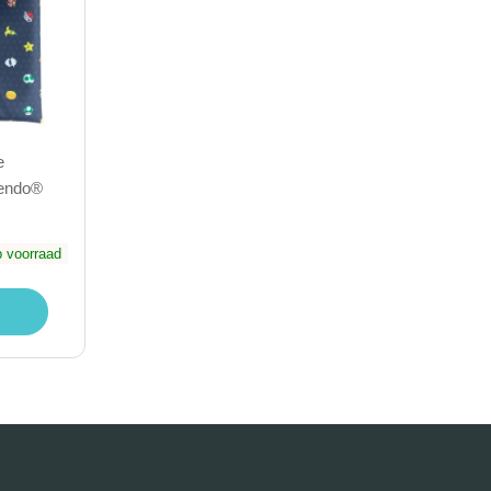
e
tendo®
 voorraad