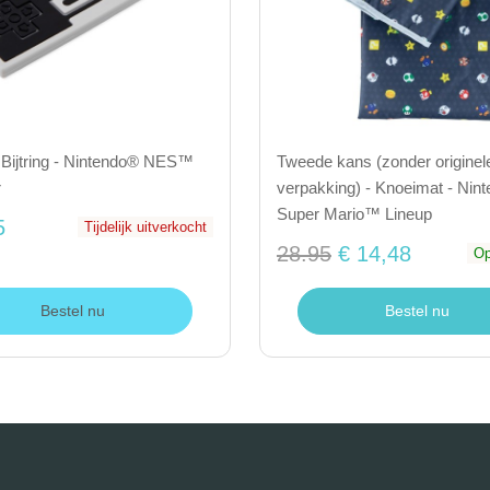
 Bijtring - Nintendo® NES™
Tweede kans (zonder originel
r
verpakking) - Knoeimat - Nin
Super Mario™ Lineup
5
Tijdelijk uitverkocht
28.95
€ 14,48
Op
Bestel nu
Bestel nu