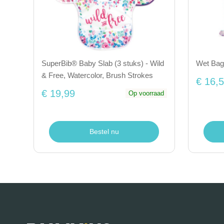
SuperBib® Baby Slab (3 stuks) - Wild
Wet Bag 
& Free, Watercolor, Brush Strokes
€ 16,
€ 19,99
Op voorraad
Bestel nu