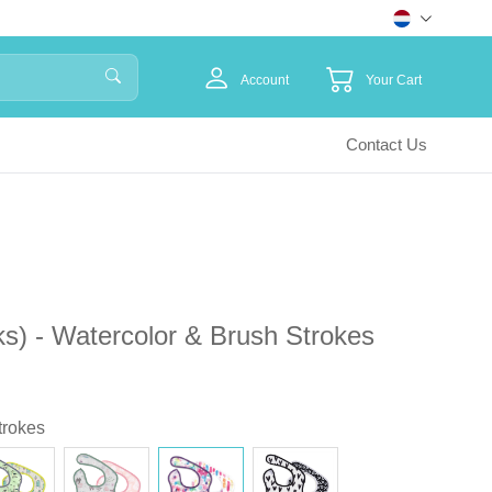
Account
Your Cart
Contact Us
uks) - Watercolor & Brush Strokes
trokes