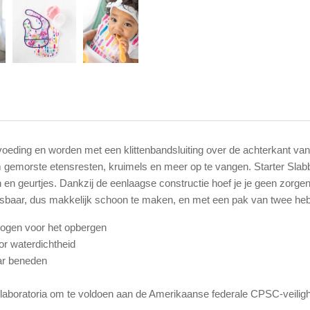
 voeding en worden met een klittenbandsluiting over de achterkant va
gemorste etensresten, kruimels en meer op te vangen. Starter Slabb
 en geurtjes. Dankzij de eenlaagse constructie hoef je je geen zorge
aar, dus makkelijk schoon te maken, en met een pak van twee heb je 
drogen voor het opbergen
r waterdichtheid
ar beneden
ne laboratoria om te voldoen aan de Amerikaanse federale CPSC-veiligh