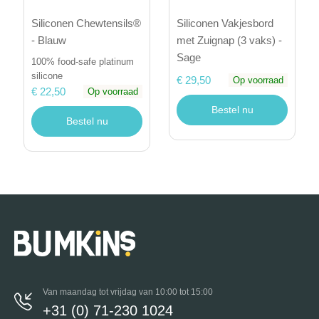
Siliconen Vakjesbord
Siliconen Chewtensils®
met Zuignap (3 vaks) -
- Blauw
Sage
100% food-safe platinum
silicone
€ 29,50
Op voorraad
€ 22,50
Op voorraad
Bestel nu
Bestel nu
Van maandag tot vrijdag van 10:00 tot 15:00
+31 (0) 71-230 1024