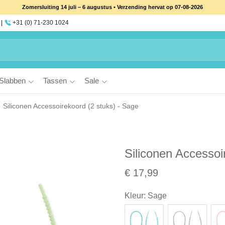
Zomersluiting 14 juli – 6 augustus • Verzending hervat op 07-08-2026
+31 (0) 71-230 1024
Slabben
Tassen
Sale
Siliconen Accessoirekoord (2 stuks) - Sage
Siliconen Accessoi
€ 17,99
Kleur
:
Sage