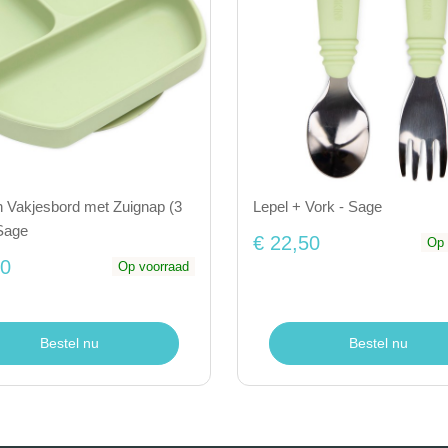
n Vakjesbord met Zuignap (3
Lepel + Vork - Sage
Sage
€ 22,50
Op 
50
Op voorraad
Bestel nu
Bestel nu