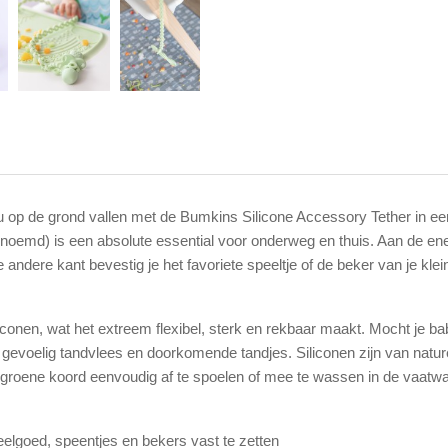
u op de grond vallen met de Bumkins Silicone Accessory Tether in een
genoemd) is een absolute essential voor onderweg en thuis. Aan de e
e andere kant bevestig je het favoriete speeltje of de beker van je kle
onen, wat het extreem flexibel, sterk en rekbaar maakt. Mocht je ba
voor gevoelig tandvlees en doorkomende tandjes. Siliconen zijn van na
aliegroene koord eenvoudig af te spoelen of mee te wassen in de vaatw
eelgoed, speentjes en bekers vast te zetten