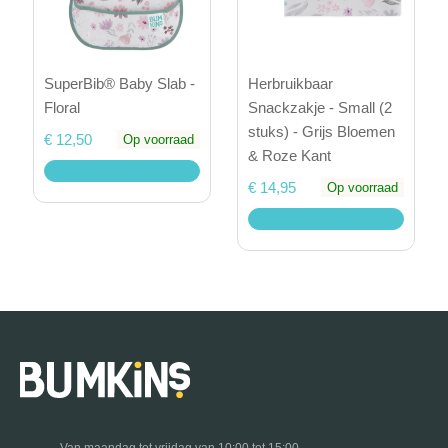
SuperBib® Baby Slab -
Herbruikbaar
Floral
Snackzakje - Small (2
stuks) - Grijs Bloemen
€ 12,50
Op voorraad
& Roze Kant
€ 14,95
Op voorraad
Van maandag tot vrijdag van 10:00 tot 15:00