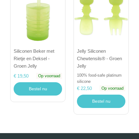
Siliconen Beker met
Jelly Siliconen
Rietje en Deksel -
Chewtensils® - Groen
Groen Jelly
Jelly
100% food-safe platinum
€ 19,50
Op voorraad
silicone
€ 22,50
Op voorraad
Bestel nu
Bestel nu