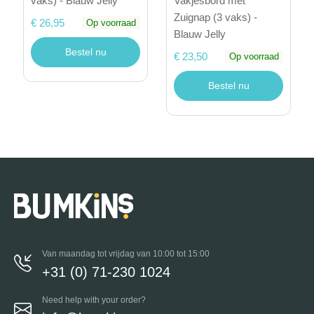
vaks) - Blauw Jelly
Vakjesbord met
Zuignap (3 vaks) -
€ 26,95
Op voorraad
Blauw Jelly
Bestel nu
€ 23,50
Op voorraad
Bestel nu
Van maandag tot vrijdag van 10:00 tot 15:00
+31 (0) 71-230 1024
Need help with your order?