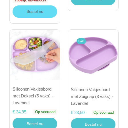
Tijdelijk uitverkocht
Bestel nu
Sale
Siliconen Vakjesbord
Siliconen Vakjesbord
met Deksel (5 vaks) -
met Zuignap (3 vaks) -
Lavendel
Lavendel
€ 34,95
Op voorraad
€ 23,50
Op voorraad
Bestel nu
Bestel nu