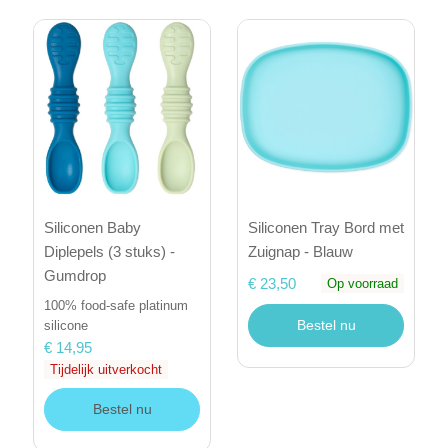
Siliconen Baby
Siliconen Tray Bord met
Diplepels (3 stuks) -
Zuignap - Blauw
Gumdrop
€ 23,50
Op voorraad
100% food-safe platinum
Bestel nu
silicone
€ 14,95
Tijdelijk uitverkocht
Bestel nu