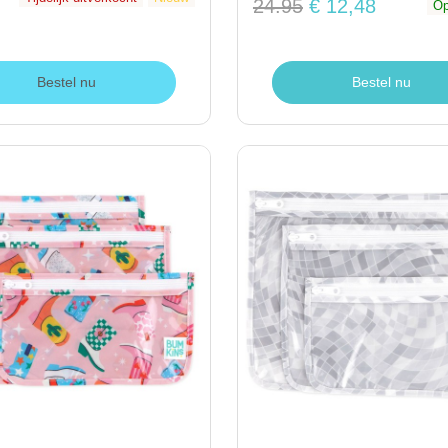
24.95
€ 12,48
Op
Bestel nu
Bestel nu