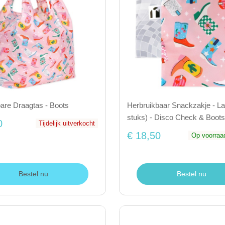
re Draagtas - Boots
Herbruikbaar Snackzakje - La
stuks) - Disco Check & Boots
0
Tijdelijk uitverkocht
€ 18,50
Op voorraa
Bestel nu
Bestel nu