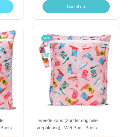
Bestel nu
50%
le
Tweede kans (zonder originele
 Boots
verpakking) - Wet Bag - Boots