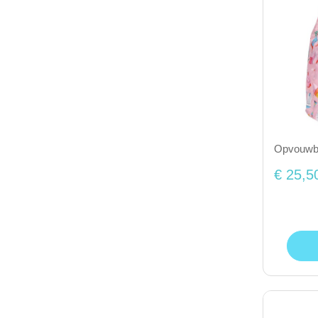
Opvouwba
€ 25,5