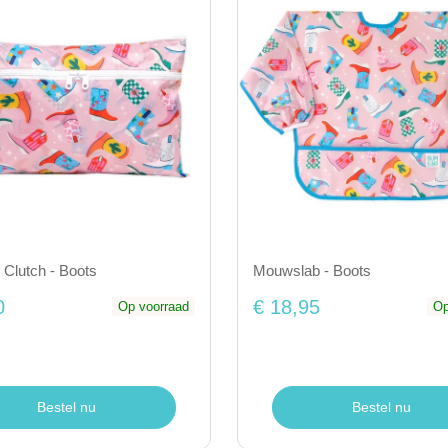
 Clutch - Boots
Mouwslab - Boots
0
€ 18,95
Op voorraad
Op
Bestel nu
Bestel nu