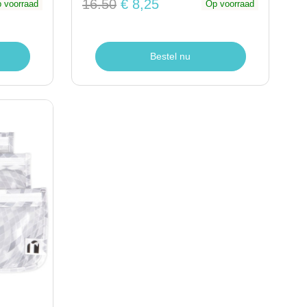
16.50
€ 8,25
 voorraad
Op voorraad
Bestel nu