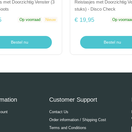
s met Doorzichtig Venster (3
Reistasjes met Doorzichtig Ve
Boots
stuks) - Disco Check
5
€ 19,95
Op voorraad
Nieuw
Op voorraa
Bestel nu
Bestel nu
rmation
Customer Support
ount
Contact Us
Order information / Shipping Cost
Terms and Conditions