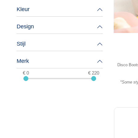
Kleur
Design
Stijl
Merk
Disco Boots 
€ 0
€ 220
*Some styl