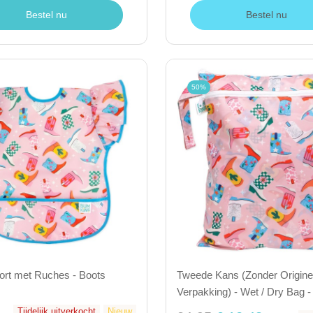
Bestel nu
Bestel nu
50%
ort met Ruches - Boots
Tweede Kans (Zonder Origine
Verpakking) - Wet / Dry Bag -
Tijdelijk uitverkocht
Nieuw