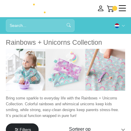
Rainbows + Unicorns Collection
Bring some sparkle to everyday life with the Rainbows + Unicorns
Collection. Colorful rainbows and whimsical unicorns keep kids
smiling, while strong, easy-clean designs keep parents stress-free.
It’s practical function wrapped in pure fun!
Filters