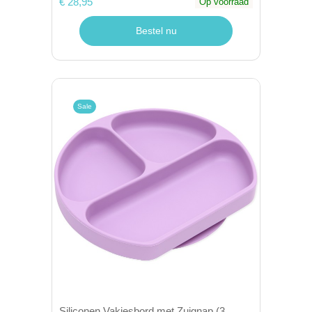
€ 28,95
Op voorraad
Bestel nu
Sale
Siliconen Vakjesbord met Zuignap (3