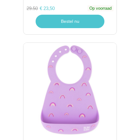
29.50
€ 23,50
Op voorraad
Bestel nu