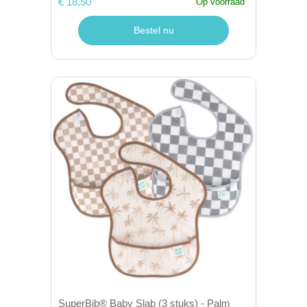
€ 18,50
Op voorraad
Bestel nu
SuperBib® Baby Slab (3 stuks) - Palm