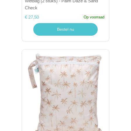
Wetbag (2 stuks) - Palm Daze & Sand
Check
€ 27,50
Op voorraad
Bestel nu