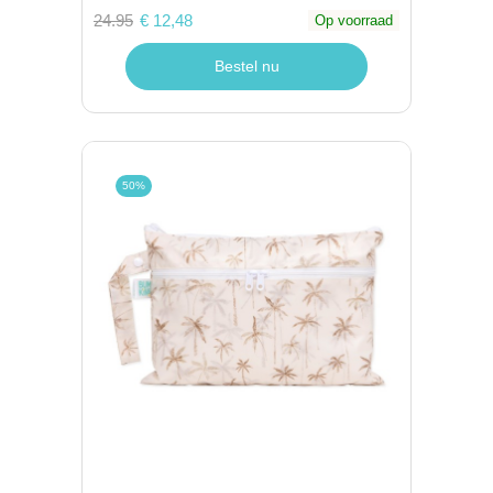
24.95
€ 12,48
Op voorraad
Bestel nu
50%